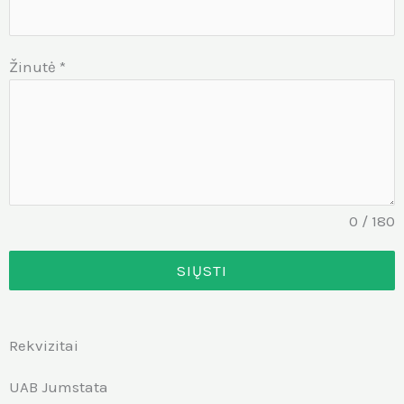
Žinutė
*
0 / 180
SIŲSTI
Rekvizitai
UAB Jumstata