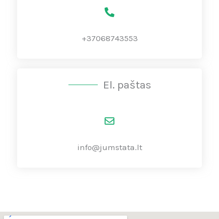
+37068743553
El. paštas
info@jumstata.lt